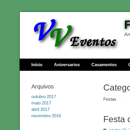
An
Menu principal
Pular
Início
Aniversarios
Casamentos
para
o
conteúdo
Catego
Arquivos
outubro 2017
Festas
maio 2017
abril 2017
novembro 2016
Festa 
Posted